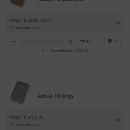
Actua 10 Gewolkt 875
STUKS
M
P
I
L
(min. hoeveelheid is 5 Stuks)
N
U
U
S
S
Actua 10 Grijs
Actua 10 Grijs 708