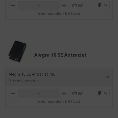
STUKS
M
P
I
L
(min. hoeveelheid is 5 Stuks)
N
U
U
S
S
Alegra 10 SE Antraciet
Alegra 10 SE Antraciet 736
STUKS
M
P
I
L
(min. hoeveelheid is 5 Stuks)
N
U
U
S
S