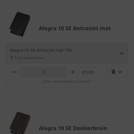
Alegra 10 SE Antraciet mat
Alegra 10 SE Antraciet mat 703
STUKS
M
P
I
L
(min. hoeveelheid is 5 Stuks)
N
U
U
S
S
Alegra 10 SE Donkerbruin