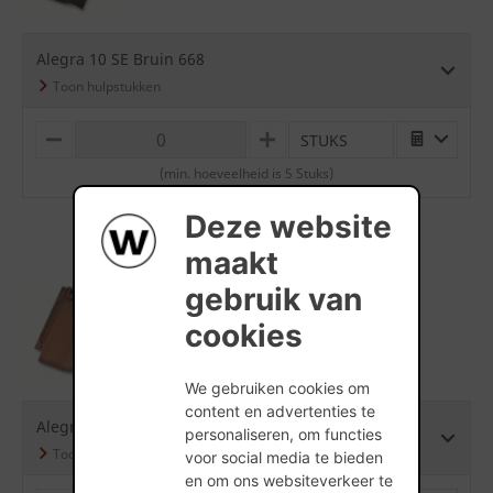
Alegra 10 SE Bruin 668
STUKS
M
P
I
L
(min. hoeveelheid is 5 Stuks)
N
U
U
S
S
Deze website
maakt
gebruik van
cookies
Alegra 10 SE Gewolkt
We gebruiken cookies om
content en advertenties te
Alegra 10 SE Gewolkt 875
personaliseren, om functies
voor social media te bieden
en om ons websiteverkeer te