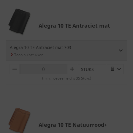
Alegra 10 TE Antraciet mat
Alegra 10 TE Antraciet mat 703
STUKS
M
P
I
L
(min. hoeveelheid is 35 Stuks)
N
U
U
S
S
Alegra 10 TE Natuurrood+