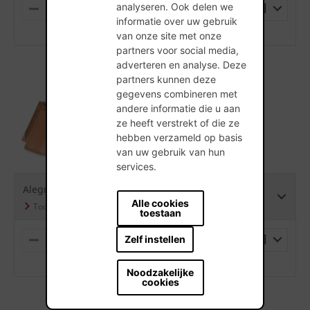
analyseren. Ook delen we
STUKS
M
P
informatie over uw gebruik
I
L
(min. hoeveelheid is 5 Stuks)
N
U
van onze site met onze
U
S
partners voor social media,
S
adverteren en analyse. Deze
partners kunnen deze
gegevens combineren met
andere informatie die u aan
ze heeft verstrekt of die ze
Alegra 10 SE Natuurrood
hebben verzameld op basis
van uw gebruik van hun
services.
Alegra 10 SE Natuurrood 600
Alle cookies
toestaan
Zelf instellen
STUKS
M
P
I
L
(min. hoeveelheid is 5 Stuks)
N
U
Noodzakelijke
U
S
cookies
S