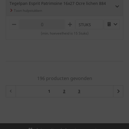
Tegelpan Esprit Patrimoine 16x27 Ocre lichen 884
STUKS
M
P
I
L
(min. hoeveelheid is 15 Stuks)
N
U
U
S
S
196 producten gevonden
(current)
1
2
3