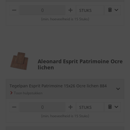
STUKS
M
P
I
L
(min. hoeveelheid is 15 Stuks)
N
U
U
S
S
Aleonard Esprit Patrimoine Ocre
lichen
Tegelpan Esprit Patrimoine 15x26 Ocre lichen 884
STUKS
M
P
I
L
(min. hoeveelheid is 15 Stuks)
N
U
U
S
S