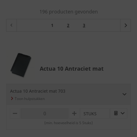
196 producten gevonden
(current)
1
2
3
Actua 10 Antraciet mat
Actua 10 Antraciet mat 703
STUKS
M
P
I
L
(min. hoeveelheid is 5 Stuks)
N
U
U
S
S