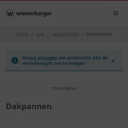
text.skipToContent
text.skipToNavigation
HOME
DAK
HELLEND DAK
DAKPANNEN
Graag
inloggen
om producten aan de
×
winkelwagen toe te voegen
Dakpannen