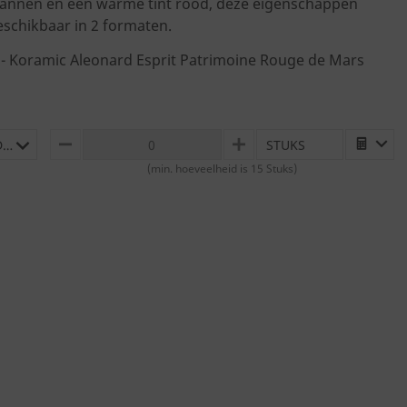
epannen en een warme tint rood, deze eigenschappen
schikbaar in 2 formaten.
 - Koramic Aleonard Esprit Patrimoine Rouge de Mars
TEGELPAN ESPRIT PATRIMOINE 16X27 ROUGE DE MARS 894
STUKS
MINUS
PLUS
(min. hoeveelheid is 15 Stuks)