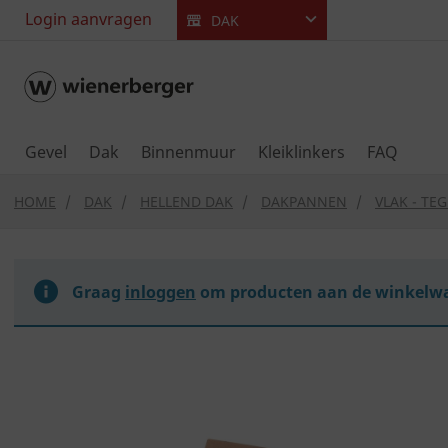
text.skipToContent
text.skipToNavigation
Login aanvragen
DAK
Gevel
Dak
Binnenmuur
Kleiklinkers
FAQ
HOME
DAK
HELLEND DAK
DAKPANNEN
VLAK - TE
Graag
inloggen
om producten aan de winkelwa