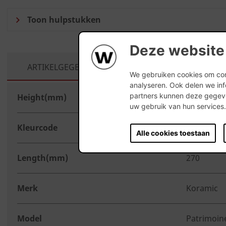
Deze website
CURRENT
ARTIKELGEGEVENS
LOCATIE WAAR HET P
We gebruiken cookies om cont
TAB:
analyseren. Ook delen we inf
partners kunnen deze gegeve
Height(mm)
0
uw gebruik van hun services
Kleurcode
894 Rouge
Alle cookies toestaan
Length(mm)
270
Merk
Koramic
Model
Patrimoin