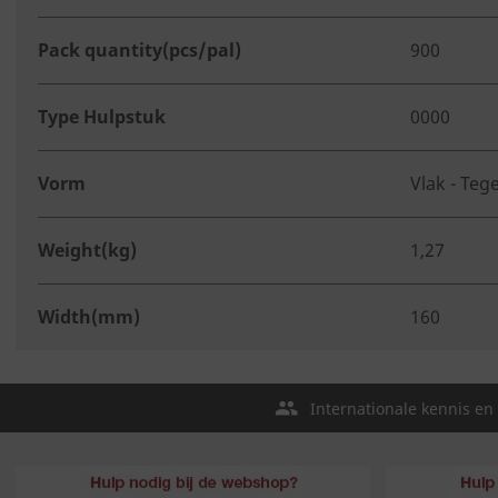
Pack quantity(pcs/pal)
900
Type Hulpstuk
0000
Vorm
Vlak - Teg
Weight(kg)
1,27
Width(mm)
160
Internationale kennis en