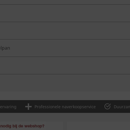
elpan
 ervaring
Professionele naverkoopservice
Duurzam