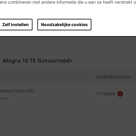
11746700
ns combineren met andere informatie die u aan ze heeft verstrekt 
.
Zelf instellen
Noodzakelijke cookies
Alegra 10 TE Natuurrood+
Artikelnummer
 Natuurrood+ 652
11754000