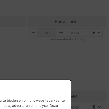
Hoeveelheid
STUKS
MINUS
PLUS
(min. hoeveelheid is 5 Stuks)
Hoeveelheid
ia te bieden en om ons websiteverkeer te
l media, adverteren en analyse. Deze
STUKS
MINUS
PLUS