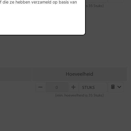
of die ze hebben verzameld op basis van
(min. hoeveelheid is 35 Stuks)
Hoeveelheid
STUKS
MINUS
PLUS
(min. hoeveelheid is 35 Stuks)