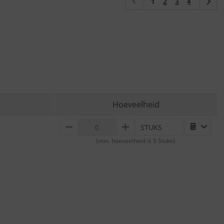
(current)
1
2
3
4
Hoeveelheid
STUKS
MINUS
PLUS
(min. hoeveelheid is 5 Stuks)