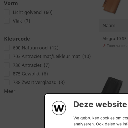
Vorm
Licht golvend
(60)
Vlak
(7)
Naam
Kleurcode
Alegra 10 SE
600 Natuurrood
(12)
703 Antraciet mat/Leikleur mat
(10)
736 Antraciet
(7)
875 Gewolkt
(6)
738 Zwart verglaasd
(3)
Meer
Deze website
Naam
We gebruiken cookies om cont
analyseren. Ook delen we inf
Alegra 10 TE