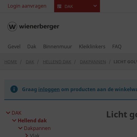
text.skipToContent
text.skipToNavigation
Login aanvragen
DAK
Gevel
Dak
Binnenmuur
Kleiklinkers
FAQ
HOME
DAK
HELLEND DAK
DAKPANNEN
LICHT GO
Graag
inloggen
om producten aan de winkelwa
Licht 
DAK
Hellend dak
Dakpannen
Vlak