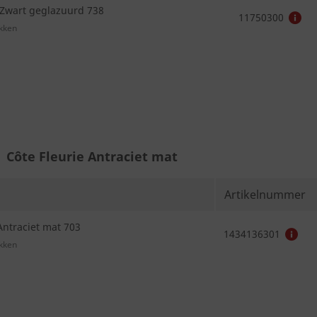
 Zwart geglazuurd 738
11750300
Côte Fleurie Antraciet mat
Artikelnummer
Antraciet mat 703
1434136301